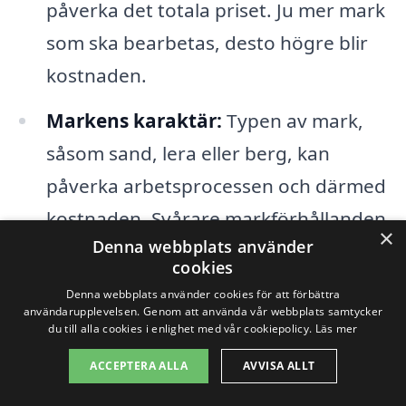
påverka det totala priset. Ju mer mark
som ska bearbetas, desto högre blir
kostnaden.
Markens karaktär:
Typen av mark,
såsom sand, lera eller berg, kan
påverka arbetsprocessen och därmed
kostnaden. Svårare markförhållanden
×
Denna webbplats använder
kräver ofta specialutrustning och mer
cookies
arbetskraft.
Denna webbplats använder cookies för att förbättra
användarupplevelsen. Genom att använda vår webbplats samtycker
Utrustning:
Kostnaden för att hyra
du till alla cookies i enlighet med vår cookiepolicy.
Läs mer
eller använda specifik utrustning
ACCEPTERA ALLA
AVVISA ALLT
spelar en stor roll. Vissa företag kan