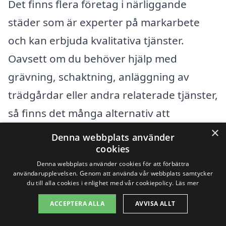
Det finns flera företag i närliggande
städer som är experter på markarbete
och kan erbjuda kvalitativa tjänster.
Oavsett om du behöver hjälp med
grävning, schaktning, anläggning av
trädgårdar eller andra relaterade tjänster,
så finns det många alternativ att
överväga.
×
Denna webbplats använder
cookies
Några av de städer där du kan hitta
Denna webbplats använder cookies för att förbättra
användarupplevelsen. Genom att använda vår webbplats samtycker
professionella entreprenörer för
du till alla cookies i enlighet med vår cookiepolicy.
Läs mer
markarbete i Näsviken
inkluderar:
ACCEPTERA ALLA
AVVISA ALLT