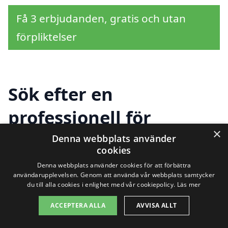
Få 3 erbjudanden, gratis och utan
förpliktelser
Sök efter en
professionell för
×
markarbete i andra
Denna webbplats använder
cookies
städer nära Skottorp
Denna webbplats använder cookies för att förbättra
användarupplevelsen. Genom att använda vår webbplats samtycker
du till alla cookies i enlighet med vår cookiepolicy.
Läs mer
Att hitta rätt hjälp för markarbete i
ACCEPTERA ALLA
AVVISA ALLT
Skottorp kan vara en utmaning, men det