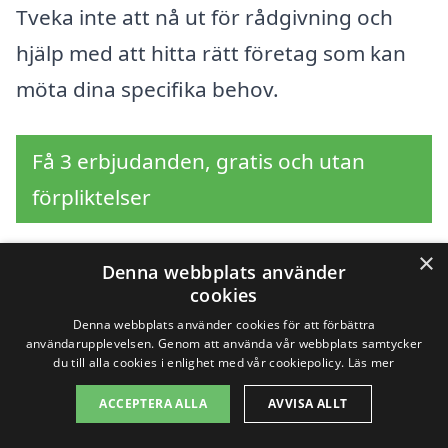
Tveka inte att nå ut för rådgivning och
hjälp med att hitta rätt företag som kan
möta dina specifika behov.
Få 3 erbjudanden, gratis och utan
förpliktelser
×
Denna webbplats använder
cookies
Sök efter en
Denna webbplats använder cookies för att förbättra
professionell för
användarupplevelsen. Genom att använda vår webbplats samtycker
du till alla cookies i enlighet med vår cookiepolicy.
Läs mer
markarbete i andra
ACCEPTERA ALLA
AVVISA ALLT
städer nära Båstad