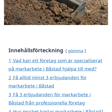
Innehållsförteckning
gömma
1
Vad kan ett företag som är specialiserat
på markarbete i Båstad hjälpa till med?
2
Få alltid minst 3 erbjudanden för
markarbete i Båstad
3
Få 3 erbjudanden för markarbete i
Båstad från professionella företag
4
Hur mycket kostar markarbete i Båstad?