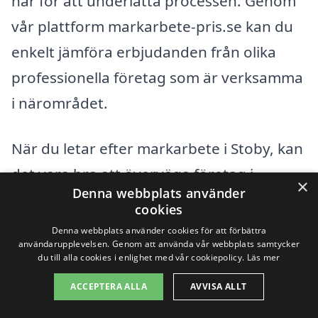
här för att underlätta processen. Genom
vår plattform markarbete-pris.se kan du
enkelt jämföra erbjudanden från olika
professionella företag som är verksamma
i närområdet.
När du letar efter markarbete i Stoby, kan
det vara bra att överväga företag i
×
Denna webbplats använder
närliggande städer för att säkerställa att
cookies
du får det bästa möjliga erbjudandet. Här
Denna webbplats använder cookies för att förbättra
användarupplevelsen. Genom att använda vår webbplats samtycker
är några städer där du kan hitta erfarna
du till alla cookies i enlighet med vår cookiepolicy.
Läs mer
markarbetare:
ACCEPTERA ALLA
AVVISA ALLT