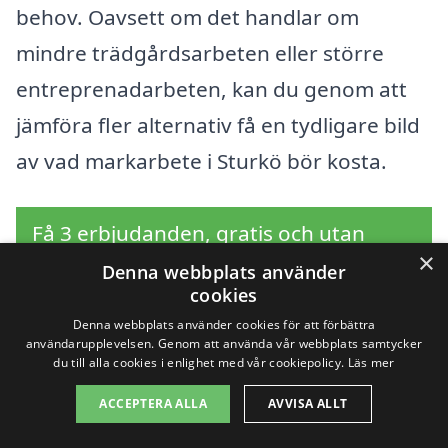
behov. Oavsett om det handlar om
mindre trädgårdsarbeten eller större
entreprenadarbeten, kan du genom att
jämföra fler alternativ få en tydligare bild
av vad markarbete i Sturkö bör kosta.
Få 3 erbjudanden, gratis och utan
×
förpliktelser
Denna webbplats använder
cookies
Denna webbplats använder cookies för att förbättra
användarupplevelsen. Genom att använda vår webbplats samtycker
du till alla cookies i enlighet med vår cookiepolicy.
Läs mer
Sök efter en
ACCEPTERA ALLA
AVVISA ALLT
professionell för