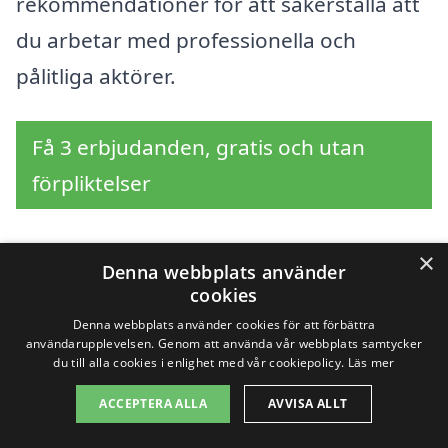
rekommendationer för att säkerställa att
du arbetar med professionella och
pålitliga aktörer.
Få 3 erbjudanden, gratis och utan
förpliktelser
×
Denna webbplats använder
Sök efter en
cookies
Denna webbplats använder cookies för att förbättra
professionell för
användarupplevelsen. Genom att använda vår webbplats samtycker
du till alla cookies i enlighet med vår cookiepolicy.
Läs mer
markarbete i andra
ACCEPTERA ALLA
AVVISA ALLT
städer nära Tuolluvaara