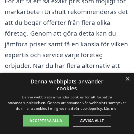
För att få ett så exakt pris som möjligt för
markarbete i Urshult rekommenderas det
att du begär offerter från flera olika
företag. Genom att göra detta kan du
jämföra priser samt få en känsla för vilken
expertis och service varje företag
erbjuder. När du har flera alternativ att
välja mellan, blir det lättare att fatta ett
×
Denna webbplats använder
beslut som passar din budget och dina
cookies
behov. Markarbete är en viktig del av
Denna webbplats använder cookies för att förbättra
användarupplevelsen. Genom att använda vår webbplats samtycker
både små och stora projekt, så det lönar
du till alla cookies i enlighet med vår cookiepolicy.
Läs mer
sig att ta sig tid att välja rätt entreprenör.
ACCEPTERA ALLA
AVVISA ALLT
Genom att använda en plattform som