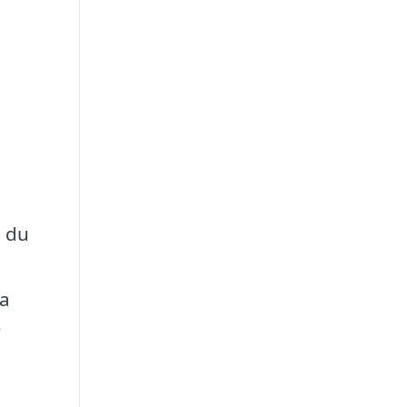
m du
ta
v