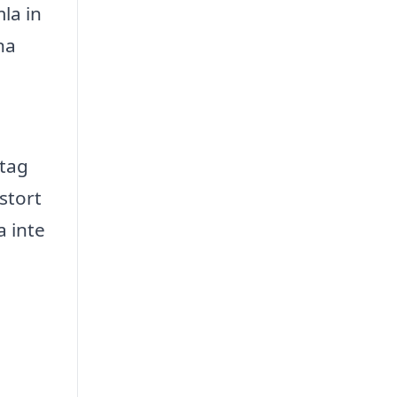
la in
na
etag
stort
a inte