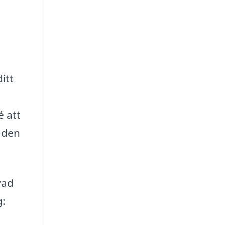
itt
é att
aden
vad
g: