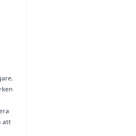
gare.
arken
mera
 att