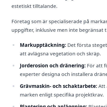
estetiskt tilltalande.
Företag som är specialiserade på markarbe
uppgifter, inklusive men inte begränsat ti
Markupptäckning:
Det första stege
att avlägsna vegetation och skräp.
Jorderosion och dränering:
För att 
experter designa och installera drän
Grävmaskin- och schaktarbete:
Att 
marken enligt specifika projektkrav.
Plantering och anläggning:
Planteri