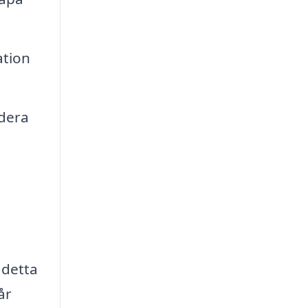
ation
udera
 detta
år