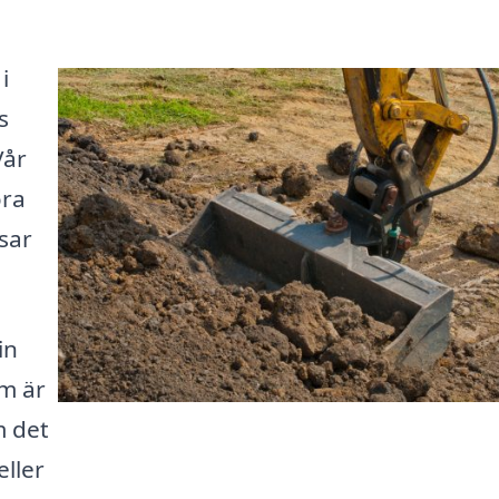
i
s
Vår
öra
sar
in
om är
m det
ller