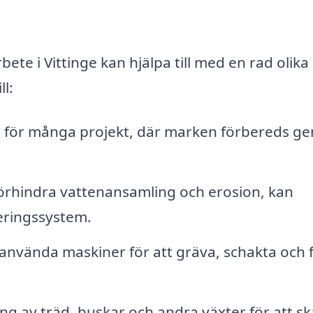
te i Vittinge kan hjälpa till med en rad olika
ll:
t för många projekt, där marken förbereds g
förhindra vattenansamling och erosion, kan
eringssystem.
använda maskiner för att gräva, schakta och
ng av träd, buskar och andra växter för att s