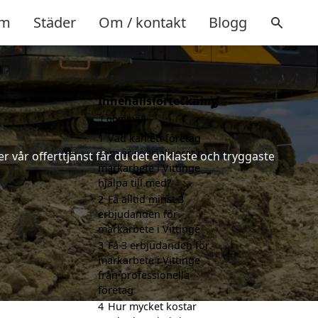
m
Städer
Om / kontakt
Blogg
Innehållsförteckning
gömma
1
Vad kan ett företag
som är specialiserat på
 vår offerttjänst får du det enklaste och tryggaste
markarbete i Vittinge
hjälpa till med?
2
Få alltid minst 3
erbjudanden för
markarbete i Vittinge
3
Få 3 erbjudanden för
markarbete i Vittinge
från professionella
företag
4
Hur mycket kostar